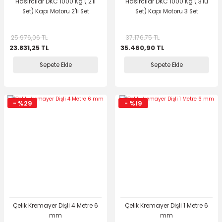
Hasırcılar DKC 1000 Kg ( 2'li
Hasırcılar DKC 1000 Kg ( 3'lü
Set) Kapı Motoru 2'li Set
Set) Kapı Motoru 3 Set
25.976,06 TL
37.176,75 TL
23.831,25 TL
35.460,90 TL
Sepete Ekle
Sepete Ekle
- %29
- %19
Çelik Kremayer Dişli 4 Metre 6
Çelik Kremayer Dişli 1 Metre 6
mm
mm