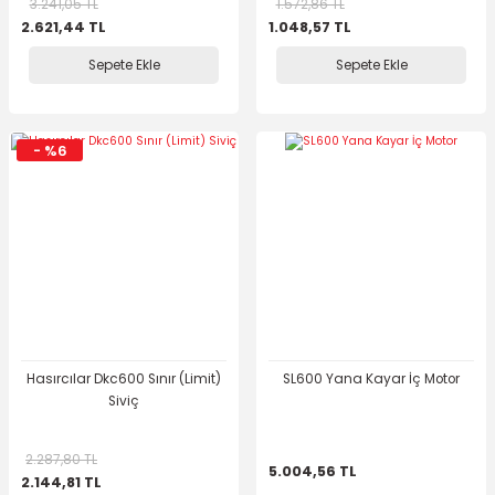
3.241,05 TL
1.572,86 TL
2.621,44 TL
1.048,57 TL
Sepete Ekle
Sepete Ekle
- %6
Hasırcılar Dkc600 Sınır (Limit)
SL600 Yana Kayar İç Motor
Siviç
2.287,80 TL
5.004,56 TL
2.144,81 TL