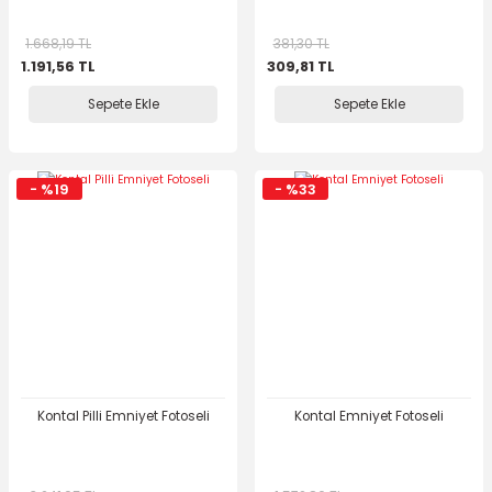
1.668,19 TL
381,30 TL
1.191,56 TL
309,81 TL
Sepete Ekle
Sepete Ekle
- %19
- %33
Kontal Pilli Emniyet Fotoseli
Kontal Emniyet Fotoseli