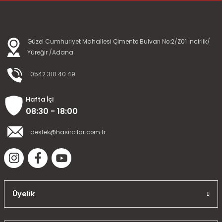
Güzel Cumhuriyet Mahallesi Çimento Bulvarı No:2/Z01 İncirlik/
Yüreğir /Adana
0542 310 40 49
Hafta İçi
08:30 - 18:00
destek@hasircilar.com.tr
Üyelik