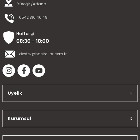
Yüreğir /Adana
0542 310 40 49
Hafta İçi
08:30 - 18:00
destek@hasircilar.com.tr
Üyelik
Kurumsal