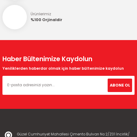
Ürünlerimiz
%100 Orjinaldir
Gönder
Haber Bültenimize Kaydolun
Yeniliklerden haberdar olmak için haber bültenimize kaydolun
ABONE OL
Güzel Cumhuriyet Mahallesi Çimento Bulvarı No:2/Z01 İncirlik/