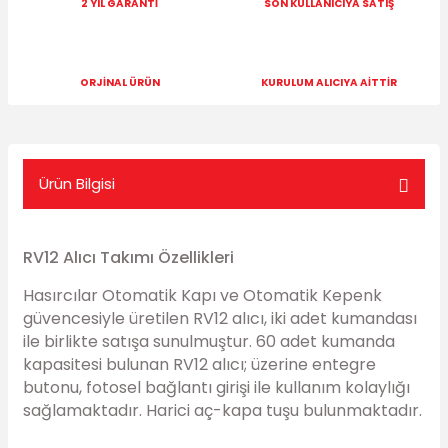
2 YIL GARANTİ
SON KULLANICIYA SATIŞ
ORJİNAL ÜRÜN
KURULUM ALICIYA AİTTİR
Ürün Bilgisi
RV12 Alıcı Takımı Özellikleri
Hasırcılar Otomatik Kapı ve Otomatik Kepenk
güvencesiyle üretilen RV12 alıcı, iki adet kumandası
ile birlikte satışa sunulmuştur. 60 adet kumanda
kapasitesi bulunan RV12 alıcı; üzerine entegre
butonu, fotosel bağlantı girişi ile kullanım kolaylığı
sağlamaktadır. Harici aç-kapa tuşu bulunmaktadır.