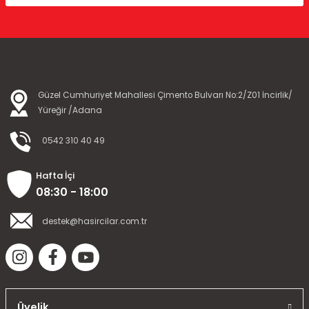
Güzel Cumhuriyet Mahallesi Çimento Bulvarı No:2/Z01 İncirlik/
Yüreğir /Adana
0542 310 40 49
Hafta İçi
08:30 - 18:00
destek@hasircilar.com.tr
Üyelik