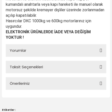
kumandalı anahtarla veya kapı hareketi ile manuel olarak
motorsuz şekilde kremayer dişliler üzerinde zorlanmadan
açılıp kapatılabilir.
Hasırcılar DKC 1000kg ve 600kg motorlarınız için
uygundur.
ELEKTRONİK ÜRÜNLERDE İADE VEYA DEĞİŞİM
YOKTUR !
Yorumlar
Taksit Seçenekleri
Bu ürüne ilk yorumu siz yapın!
Önerileriniz
Yorum Yaz
Bu ürünün fiyat bilgisi, resim, ürün açıklamalarında ve diğer
konularda yetersiz gördüğünüz noktaları öneri formunu
Etiketler :
kullanarak tarafımıza iletebilirsiniz.