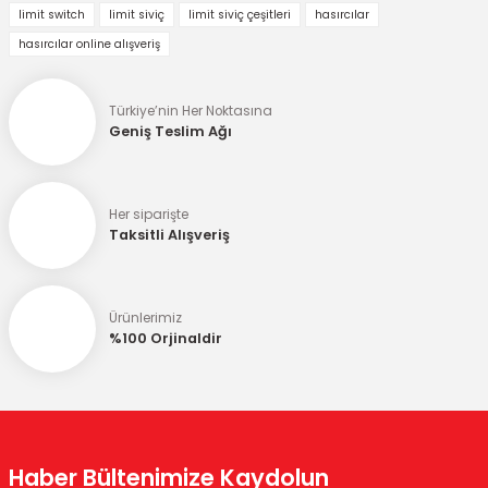
limit switch
limit siviç
limit siviç çeşitleri
hasırcılar
Görüş ve önerileriniz için teşekkür ederiz.
hasırcılar online alışveriş
Ürün resmi kalitesiz, bozuk veya görüntülenemiyor.
Türkiye’nin Her Noktasına
Ürün açıklamasında eksik bilgiler bulunuyor.
Geniş Teslim Ağı
Ürün bilgilerinde hatalar bulunuyor.
Ürün fiyatı diğer sitelerden daha pahalı.
Her siparişte
Bu ürüne benzer farklı alternatifler olmalı.
Taksitli Alışveriş
Ürünlerimiz
%100 Orjinaldir
Gönder
Haber Bültenimize Kaydolun