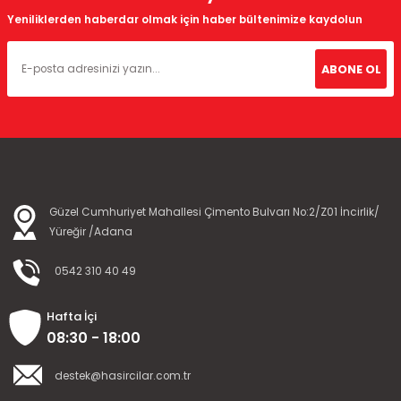
Yeniliklerden haberdar olmak için haber bültenimize kaydolun
ABONE OL
Güzel Cumhuriyet Mahallesi Çimento Bulvarı No:2/Z01 İncirlik/
Yüreğir /Adana
0542 310 40 49
Hafta İçi
08:30 - 18:00
destek@hasircilar.com.tr