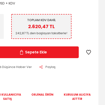
USD + KDV
TOPLAM KDV DAHİL
2.620,47 TL
242,87 TL den başlayan taksitlerle!
Sepete Ekle
atı Düşünce Haber Ver
Paylaş
 KULLANICIYA
ORJİNAL ÜRÜN
KURULUM ALICIYA
SATIŞ
AİTTİR