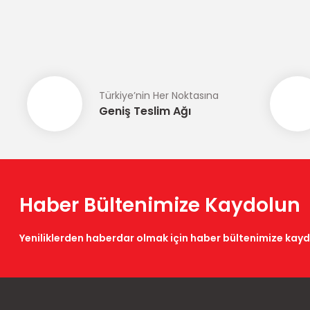
Görüş ve önerileriniz için teşekkür ederiz.
Ürün resmi kalitesiz, bozuk veya görüntülenemiyor.
Ürün açıklamasında eksik bilgiler bulunuyor.
Ürün bilgilerinde hatalar bulunuyor.
Türkiye’nin Her Noktasına
Ürün fiyatı diğer sitelerden daha pahalı.
Geniş Teslim Ağı
Bu ürüne benzer farklı alternatifler olmalı.
Haber Bültenimize Kaydolun
Yeniliklerden haberdar olmak için haber bültenimize kay