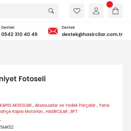
Destek
Destek
0542 310 40 49
destek@hasircilar.com.tr
niyet Fotoseli
KAPISI AKSESUAR
,
Aksesuarlar ve Yedek Parçalar
,
Yana
ahçe Kapısı Motorları
,
HASIRCILAR
,
BFT
L
5MK52