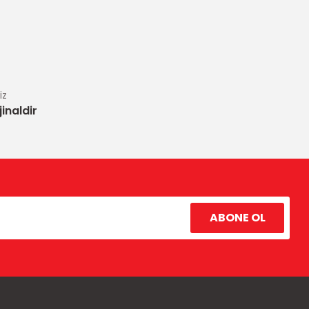
iz
inaldir
ABONE OL