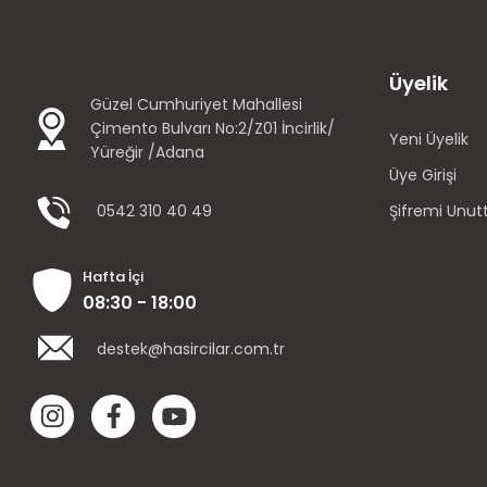
Üyelik
Güzel Cumhuriyet Mahallesi
Çimento Bulvarı No:2/Z01 İncirlik/
Yeni Üyelik
Yüreğir /Adana
Üye Girişi
0542 310 40 49
Şifremi Unu
Hafta İçi
08:30 - 18:00
destek@hasircilar.com.tr