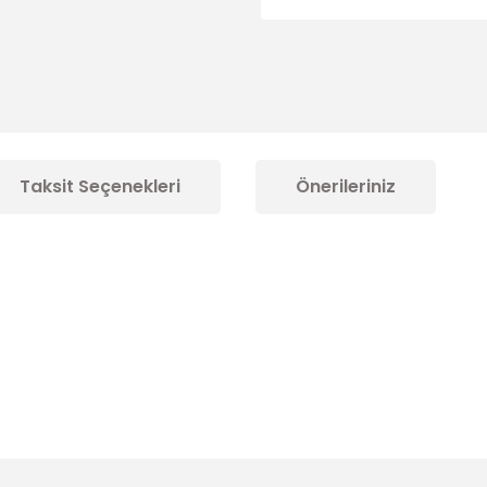
Taksit Seçenekleri
Önerileriniz
konularda yetersiz gördüğünüz noktaları öneri formunu kullanarak tarafım