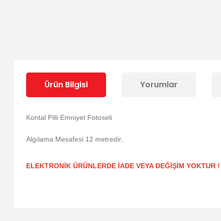
Ürün Bilgisi
Yorumlar
Kontal Pilli Emniyet Fotoseli
Algılama Mesafesi 12 metredir.
ELEKTRONİK ÜRÜNLERDE İADE VEYA DEĞİŞİM YOKTUR !
Bu ürünün fiyat bilgisi, resim, ürün açıklamalarında ve diğer 