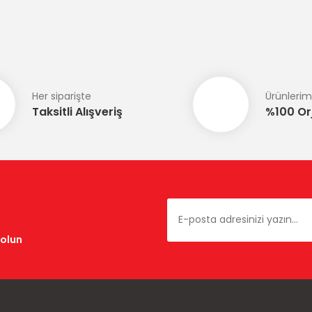
Bu ürüne ilk yorumu siz yapın!
Yorum Yaz
Her siparişte
Ürünlerim
Taksitli Alışveriş
%100 Orj
Gönder
dolun