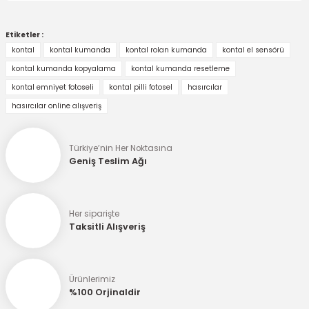
Bu ürünün fiyat bilgisi, resim, ürün açıklamalarında ve diğer
konularda yetersiz gördüğünüz noktaları öneri formunu
Etiketler :
kullanarak tarafımıza iletebilirsiniz.
kontal
kontal kumanda
kontal rolan kumanda
kontal el sensörü
Görüş ve önerileriniz için teşekkür ederiz.
kontal kumanda kopyalama
kontal kumanda resetleme
kontal emniyet fotoseli
kontal pilli fotosel
hasırcılar
Ürün resmi kalitesiz, bozuk veya görüntülenemiyor.
hasırcılar online alışveriş
Ürün açıklamasında eksik bilgiler bulunuyor.
Ürün bilgilerinde hatalar bulunuyor.
Türkiye’nin Her Noktasına
Ürün fiyatı diğer sitelerden daha pahalı.
Geniş Teslim Ağı
Bu ürüne benzer farklı alternatifler olmalı.
Her siparişte
Taksitli Alışveriş
Gönder
Ürünlerimiz
%100 Orjinaldir