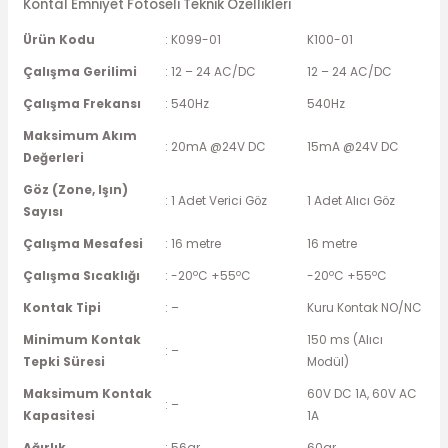
Kontal Emniyet Fotoseli Teknik Özellikleri
Ürün Kodu
: K099-01
K100-01
Çalışma Gerilimi
: 12 – 24 AC/DC
12 – 24 AC/DC
Çalışma Frekansı
: 540Hz
540Hz
Maksimum Akım
: 20mA @24V DC
15mA @24V DC
Değerleri
Göz (Zone, Işın)
: 1 Adet Verici Göz
1 Adet Alıcı Göz
Sayısı
Çalışma Mesafesi
: 16 metre
16 metre
o
o
o
o
Çalışma Sıcaklığı
: -20
C +55
C
-20
C +55
C
Kontak Tipi
: –
Kuru Kontak NO/NC
Minimum Kontak
150 ms (Alıcı
: –
Tepki Süresi
Modül)
Maksimum Kontak
60V DC 1A, 60V AC
: –
Kapasitesi
1A