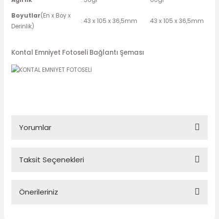
Ağırlık
: 56gr
60gr
Boyutlar
(En x Boy x
: 43 x 105 x 36,5mm
43 x 105 x 36,5mm
Derinlik)
Kontal Emniyet Fotoseli Bağlantı Şeması
Yorumlar
Taksit Seçenekleri
Bu ürüne ilk yorumu siz yapın!
Önerileriniz
Yorum Yaz