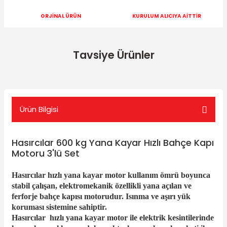
ORJİNAL ÜRÜN
KURULUM ALICIYA AİTTİR
Tavsiye Ürünler
- %21
Ürün Bilgisi
Hasırcılar 600 kg Yana Kayar Hızlı Bahçe Kapı
Motoru 3'lü Set
Hasırcılar Flaşör Lamba
Hasırcılar hızlı yana kayar motor kullanım ömrü boyunca
stabil çalışan, elektromekanik özellikli yana açılan ve
ferforje bahçe kapısı motorudur. Isınma ve aşırı yük
BFT MİTTO COOL 2 Kanallı Kumanda
koruması sistemine sahiptir.
1.048,57 TL
Hasırcılar hızlı yana kayar motor ile elektrik kesintilerinde