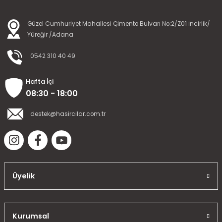
Güzel Cumhuriyet Mahallesi Çimento Bulvarı No:2/Z01 İncirlik/
Yüreğir /Adana
0542 310 40 49
Hafta İçi
08:30 - 18:00
destek@hasircilar.com.tr
Üyelik
Kurumsal