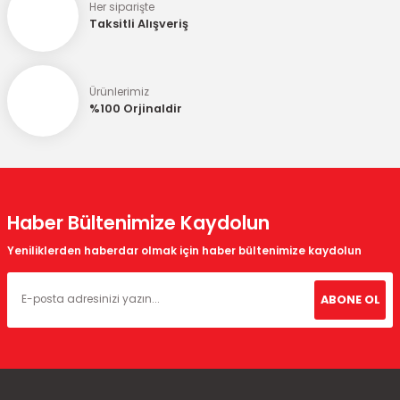
Sepete Ekle
Her siparişte
Bu ürüne benzer farklı alternatifler olmalı.
Taksitli Alışveriş
Ürünlerimiz
%100 Orjinaldir
Gönder
Haber Bültenimize Kaydolun
Yeniliklerden haberdar olmak için haber bültenimize kaydolun
ABONE OL