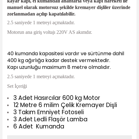
kayar kapı, el kumandalı anahtarla veya kapı hareketi ile
Sepete Ekle
manuel olarak motorsuz şekilde kremayer dişliler üzerinde
714,94 TL
zorlanmadan açılıp kapatılabilir.
567,18 TL
2.5 saniyede 1 metreyi açmaktadır.
Sepete Ekle
Motorun ana giriş voltajı 220V AS akımdır.
- %19
40 kumanda kapasitesi vardır ve sürtünme dahil
400 kg ağırlığa kadar destek vermektedir.
Kapı uzunluğu maximum 8 metre olmalıdır.
2.5 saniyede 1 metreyi açmaktadır.
Set İçeriği
3 Adet Hasırcılar 600 kg Motor
12 Metre 6 milim Çelik Kremayer Dişli
3 Takım Emniyet Fotoseli
Çelik Kremayer Dişli 1 Metre 6 mm
3 Adet Ledli Flaşör Lamba
6 Adet Kumanda
381,30 TL