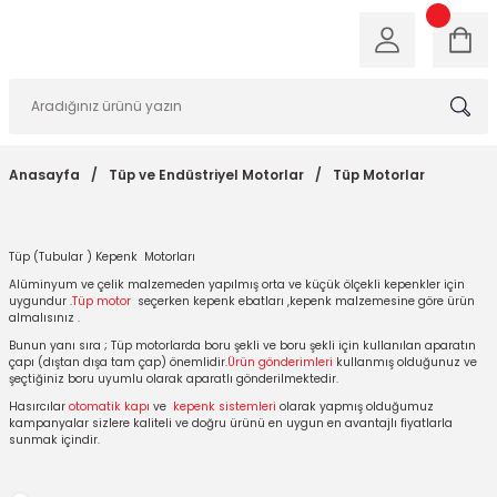
Anasayfa
Tüp ve Endüstriyel Motorlar
Tüp Motorlar
Tüp (Tubular ) Kepenk Motorları
Alüminyum ve çelik malzemeden yapılmış orta ve küçük ölçekli kepenkler için
uygundur .
Tüp motor
seçerken kepenk ebatları ,kepenk malzemesine göre ürün
almalısınız .
Bunun yanı sıra ;
Tüp motorlarda boru şekli ve boru şekli için kullanılan aparatın
çapı (dıştan dışa tam çap) önemlidir.
Ürün gönderimleri
kullanmış olduğunuz ve
şeçtiğiniz boru uyumlu olarak aparatlı gönderilmektedir.
Hasırcılar
otomatik kapı
ve
kepenk sistemleri
olarak yapmış olduğumuz
kampanyalar sizlere kaliteli ve doğru ürünü en uygun en avantajlı fiyatlarla
sunmak içindir.