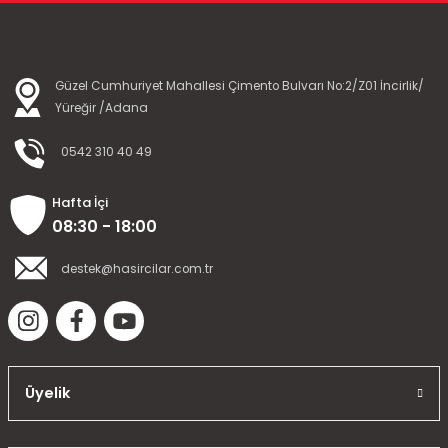
Güzel Cumhuriyet Mahallesi Çimento Bulvarı No:2/Z01 İncirlik/
Yüreğir /Adana
0542 310 40 49
Hafta İçi
08:30 - 18:00
destek@hasircilar.com.tr
Üyelik