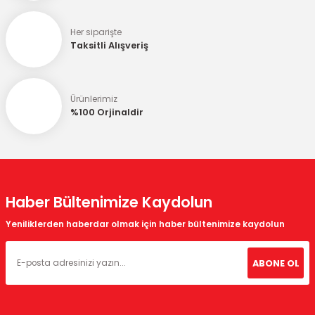
Ürün fiyatı diğer sitelerden daha pahalı.
Her siparişte
Bu ürüne benzer farklı alternatifler olmalı.
Taksitli Alışveriş
Ürünlerimiz
%100 Orjinaldir
Gönder
Haber Bültenimize Kaydolun
Yeniliklerden haberdar olmak için haber bültenimize kaydolun
ABONE OL