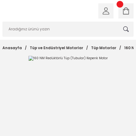
Anasayfa
Tüp ve Endüstriyel Motorlar
Tüp Motorlar
160 N