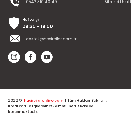
0542 310 40 49
Şifremi Unu
Hafta İçi
08:30 - 18:00
destek@hasircilar.com.tr
2022 ©
hasircilaronline.com
| Tüm Hakları Saklıdır.
Kredi kartı bilgileriniz 256Bit SSL sertifikası ile
korunmaktadır.