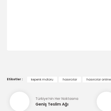
Bu ürünün fiyat bilgisi, resim, ürün açıklamalarında ve diğer 
Görüş ve önerileriniz için teşekkür ederiz.
Ürün resmi kalitesiz, bozuk veya görüntülenemiyor.
Ürün açıklamasında eksik bilgiler bulunuyor.
Etiketler :
kepenk motoru
hasırcılar
hasırcılar online
Ürün bilgilerinde hatalar bulunuyor.
Ürün fiyatı diğer sitelerden daha pahalı.
Türkiye’nin Her Noktasına
Bu ürüne benzer farklı alternatifler olmalı.
Geniş Teslim Ağı