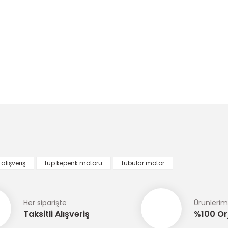
konularda yetersiz gördüğünüz noktaları öneri formunu kullanarak tarafım
Bu ürüne ilk yorumu siz yapın!
Yorum Yaz
 alışveriş
tüp kepenk motoru
tubular motor
Her siparişte
Ürünlerim
Taksitli Alışveriş
%100 Orj