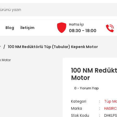
Hafta İçi
Blog
İletişim
08:30 - 18:00
r
100 NM Redüktörlü Tüp (Tubular) Kepenk Motor
100 NM Redükt
Motor
0 - Yorum Yap
Kategori
Tüp Mo
Marka
HASIRC
Stok Kodu
DHKLP