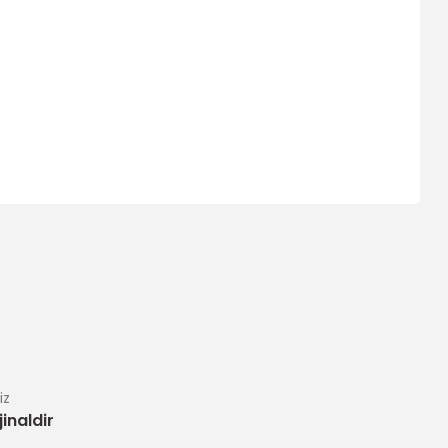
ıza iletebilirsiniz.
iz
inaldir