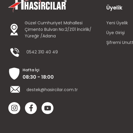
Üyelik
Güzel Cumhuriyet Mahallesi
Yeni Üyelik
Çimento Bulvarı No:2/Z01 İncirlik/
Üye Girişi
Yüreğir /Adana
Şifremi Unu
0542 310 40 49
Hafta İçi
08:30 - 18:00
destek@hasircilar.com.tr