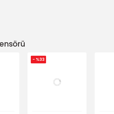
Sensörü
- %33