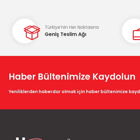
Türkiye’nin Her Noktasına
Geniş Teslim Ağı
Haber Bültenimize Kaydolun
Yeniliklerden haberdar olmak için haber bültenimize kay