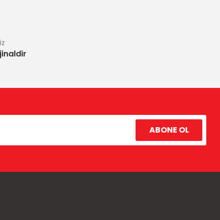
iz
inaldir
ABONE OL