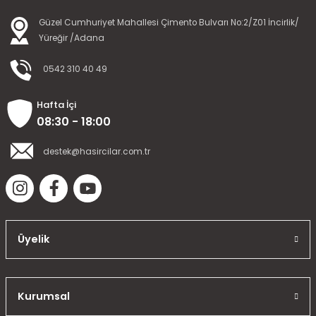
Güzel Cumhuriyet Mahallesi Çimento Bulvarı No:2/Z01 İncirlik/
Yüreğir /Adana
0542 310 40 49
Hafta İçi
08:30 - 18:00
destek@hasircilar.com.tr
Üyelik
Kurumsal