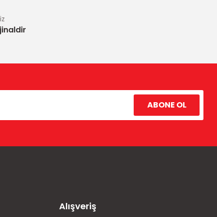
iz
inaldir
ABONE OL
Alışveriş