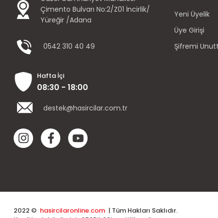
Çimento Bulvarı No:2/Z01 İncirlik/
Yeni Üyelik
Yüreğir /Adana
Üye Girişi
0542 310 40 49
Şifremi Unu
Hafta İçi
08:30 - 18:00
destek@hasircilar.com.tr
2022 ©
hasircilaronline.com
| Tüm Hakları Saklıdır.