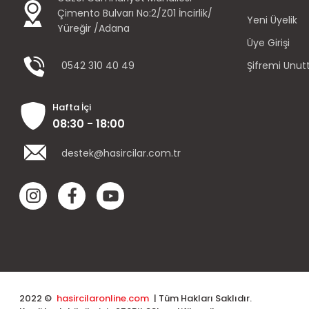
Çimento Bulvarı No:2/Z01 İncirlik/
Yeni Üyelik
Yüreğir /Adana
Üye Girişi
0542 310 40 49
Şifremi Unu
Hafta İçi
08:30 - 18:00
destek@hasircilar.com.tr
2022 ©
hasircilaronline.com
| Tüm Hakları Saklıdır.