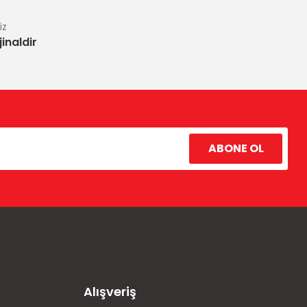
iz
inaldir
ABONE OL
Alışveriş