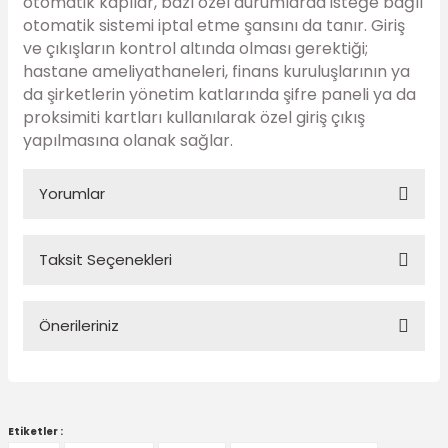
otomatik kapılar, bazı özel durumlarda isteğe bağlı
otomatik sistemi iptal etme şansını da tanır. Giriş
ve çıkışların kontrol altında olması gerektiği;
hastane ameliyathaneleri, finans kuruluşlarının ya
da şirketlerin yönetim katlarında şifre paneli ya da
proksimiti kartları kullanılarak özel giriş çıkış
yapılmasına olanak sağlar.
Yorumlar
Taksit Seçenekleri
Bu ürüne ilk yorumu siz yapın!
Önerileriniz
Yorum Yaz
Bu ürünün fiyat bilgisi, resim, ürün açıklamalarında ve diğer
konularda yetersiz gördüğünüz noktaları öneri formunu
Etiketler :
kullanarak tarafımıza iletebilirsiniz.