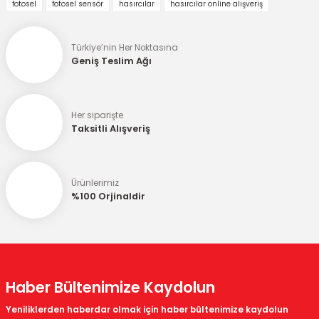
fotosel
fotosel sensör
hasırcılar
hasırcılar online alışveriş
Görüş ve önerileriniz için teşekkür ederiz.
Ürün resmi kalitesiz, bozuk veya görüntülenemiyor.
Türkiye’nin Her Noktasına
Geniş Teslim Ağı
Ürün açıklamasında eksik bilgiler bulunuyor.
Ürün bilgilerinde hatalar bulunuyor.
Ürün fiyatı diğer sitelerden daha pahalı.
Her siparişte
Taksitli Alışveriş
Bu ürüne benzer farklı alternatifler olmalı.
Ürünlerimiz
%100 Orjinaldir
Gönder
Haber Bültenimize Kaydolun
Yeniliklerden haberdar olmak için haber bültenimize kaydolun