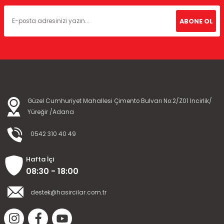
ABONE OL
Güzel Cumhuriyet Mahallesi Çimento Bulvarı No:2/Z01 İncirlik/
Yüreğir /Adana
0542 310 40 49
Hafta İçi
08:30 - 18:00
destek@hasircilar.com.tr