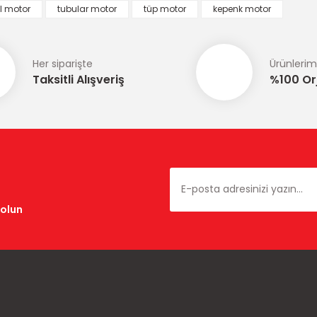
l motor
tubular motor
tüp motor
kepenk motor
Her siparişte
Ürünlerim
Taksitli Alışveriş
%100 Orj
Gönder
dolun