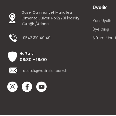
Üyelik
Güzel Cumhuriyet Mahallesi
Çimento Bulvarı No:2/Z01 İncirlik/
Yeni Üyelik
Yüreğir /Adana
Üye Girişi
0542 310 40 49
Şifremi Unu
Hafta İçi
08:30 - 18:00
destek@hasircilar.com.tr