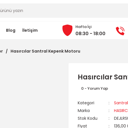
Hafta İçi
Blog
İletişim
08:30 - 18:00
or
Hasırcılar Santral Kepenk Motoru
Hasırcılar Sa
0 - Yorum Yap
Kategori
Santra
Marka
HASIRC
Stok Kodu
DEJLRS
Fiyat
136,00