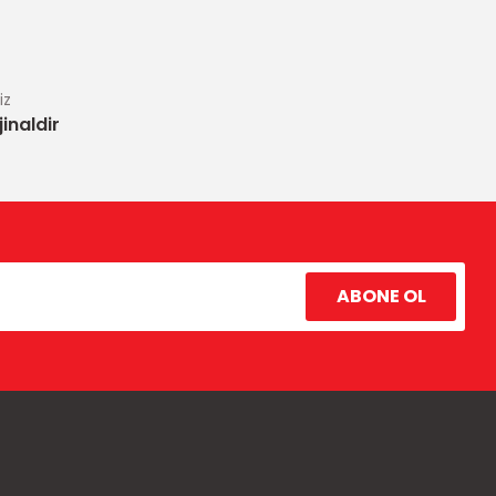
iz
inaldir
ABONE OL