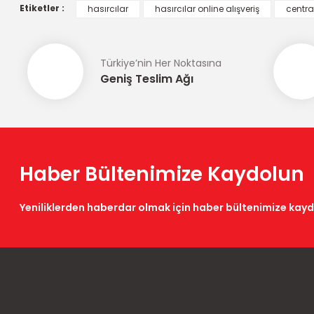
Ürün açıklamasında eksik bilgiler bulunuyor.
Etiketler :
hasırcılar
hasırcılar online alışveriş
centra
Ürün bilgilerinde hatalar bulunuyor.
Ürün fiyatı diğer sitelerden daha pahalı.
Türkiye’nin Her Noktasına
Bu ürüne benzer farklı alternatifler olmalı.
Geniş Teslim Ağı
Haber Bültenimize Kaydolun
Yeniliklerden haberdar olmak için haber bültenimize kay