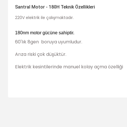
Santral Motor - 180H Teknik Özellikleri
220V elektrik ile çalışmaktadır.
180nm motor gücüne sahiptir.
60'lık 8gen boruya uyumludur.
Arıza riski çok düşüktür.
Elektrik kesintilerinde manuel kolay açma özelliği
Bu ürünün fiyat bilgisi, resim, ürün açıklamalarında ve diğer 
Görüş ve önerileriniz için teşekkür ederiz.
Ürün resmi kalitesiz, bozuk veya görüntülenemiyor.