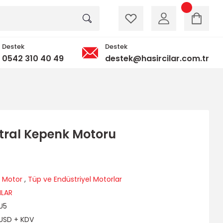
Destek
Destek
0542 310 40 49
destek@hasircilar.com.tr
ntral Kepenk Motoru
l Motor
,
Tüp ve Endüstriyel Motorlar
ILAR
U5
 USD + KDV