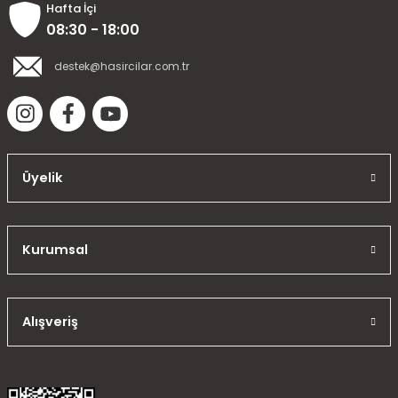
Hafta İçi
08:30 - 18:00
destek@hasircilar.com.tr
TÜKENDİ
Üyelik
Hasırcılar 4 Kanallı Kumanda
Kurumsal
786,72 TL
524,48 TL
Alışveriş
Stokta Yok