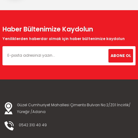
Sepete Ekle
Gönder
Haber Bültenimize Kaydolun
Yeniliklerden haberdar olmak için haber bültenimize kaydolun
TÜKENDİ
ABONE OL
Kontal Rolan 4 Kanallı Kumanda
Güzel Cumhuriyet Mahallesi Çimento Bulvarı No:2/Z01 İncirlik/
Yüreğir /Adana
572,16 TL
524,48 TL
0542 310 40 49
Stokta Yok