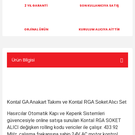
2 YIL GARANTİ
SON KULLANICIYA SATIŞ
ORJİNAL ÜRÜN
KURULUM ALICIYA AİTTİR
Ürün Bilgisi
Kontal GA Anakart Takımı ve Kontal RGA Soket Alıcı Set
Hasırcılar Otomatik Kapı ve Kepenk Sistemleri
güvencesiyle online satışa sunulan Kontal RGA SOKET
ALICI değişken rolling kodu vericiler ile çalışır. 433.92
MHz. çalışma frekansına sahip 24V AC motor kontrol