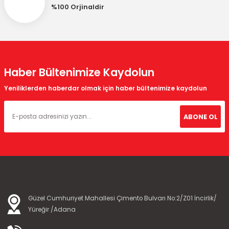
%100 Orjinaldir
Gönder
Haber Bültenimize Kaydolun
Yeniliklerden haberdar olmak için haber bültenimize kaydolun
ABONE OL
Güzel Cumhuriyet Mahallesi Çimento Bulvarı No:2/Z01 İncirlik/
Yüreğir /Adana