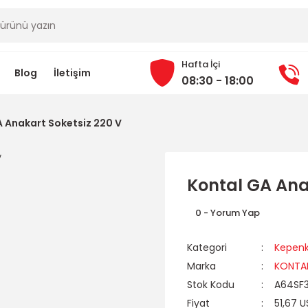
Hafta İçi
Blog
İletişim
08:30 - 18:00
 Anakart Soketsiz 220 V
Kontal GA Ana
0 - Yorum Yap
Kategori
Kepenk 
Marka
KONTA
Stok Kodu
A64SF
Fiyat
51,67 