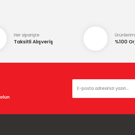
Yorum Yaz
Her siparişte
Ürünlerim
Taksitli Alışveriş
%100 Orj
Gönder
dolun