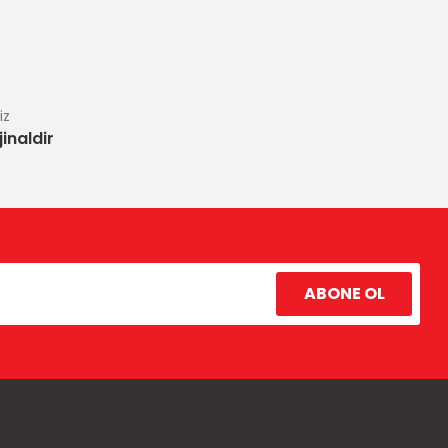
iz
inaldir
ABONE OL