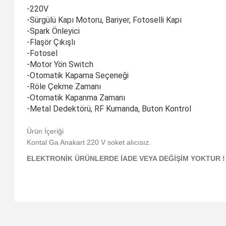
-220V
-Sürgülü Kapı Motoru, Bariyer, Fotoselli Kapı
-Spark Önleyici
-Flaşör Çıkışlı
-Fotosel
-Motor Yön Switch
-Otomatik Kapama Seçeneği
-Röle Çekme Zamanı
-Otomatik Kapanma Zamanı
-Metal Dedektörü, RF Kumanda, Buton Kontrol
Ürün İçeriği
Kontal Ga Anakart 220 V soket alıcısız.
ELEKTRONİK ÜRÜNLERDE İADE VEYA DEĞİŞİM YOKTUR !
Bu ürünün fiyat bilgisi, resim, ürün açıklamalarında ve diğer 
Görüş ve önerileriniz için teşekkür ederiz.