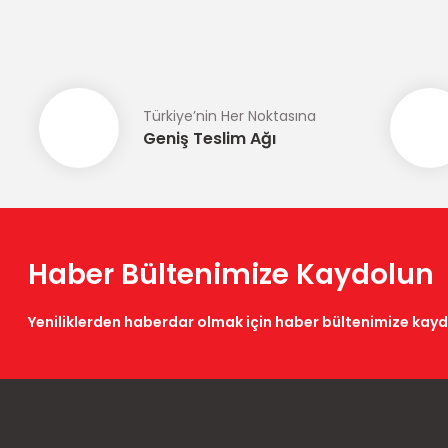
Ürün resmi kalitesiz, bozuk veya görüntülenemiyor.
Ürün açıklamasında eksik bilgiler bulunuyor.
Ürün bilgilerinde hatalar bulunuyor.
Türkiye’nin Her Noktasına
Ürün fiyatı diğer sitelerden daha pahalı.
Geniş Teslim Ağı
Bu ürüne benzer farklı alternatifler olmalı.
Haber Bültenimize Kaydolun
Yeniliklerden haberdar olmak için haber bültenimize kay