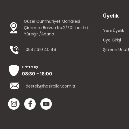
Üyelik
Güzel Cumhuriyet Mahallesi
Çimento Bulvarı No:2/Z01 İncirlik/
Yeni Üyelik
Yüreğir /Adana
Üye Girişi
0542 310 40 49
Şifremi Unu
Hafta İçi
08:30 - 18:00
destek@hasircilar.com.tr