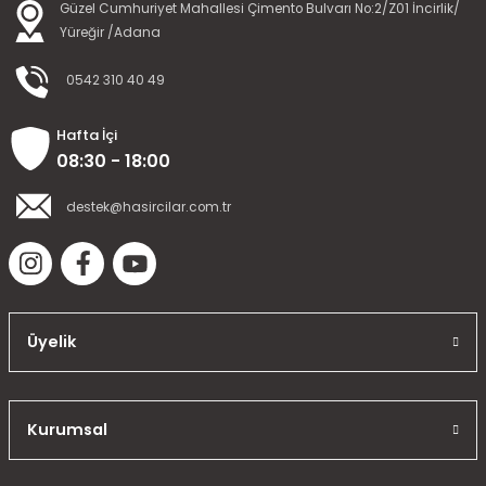
Güzel Cumhuriyet Mahallesi Çimento Bulvarı No:2/Z01 İncirlik/
Yüreğir /Adana
0542 310 40 49
Hafta İçi
08:30 - 18:00
destek@hasircilar.com.tr
Üyelik
Kurumsal