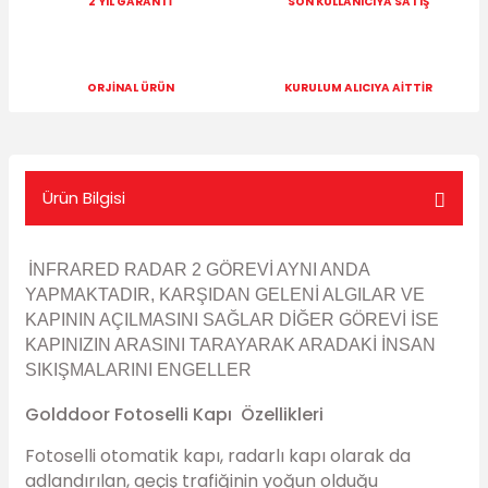
2 YIL GARANTİ
SON KULLANICIYA SATIŞ
ORJİNAL ÜRÜN
KURULUM ALICIYA AİTTİR
Ürün Bilgisi
İNFRARED RADAR 2 GÖREVİ AYNI ANDA
YAPMAKTADIR, KARŞIDAN GELENİ ALGILAR VE
KAPININ AÇILMASINI SAĞLAR DİĞER GÖREVİ İSE
KAPINIZIN ARASINI TARAYARAK ARADAKİ İNSAN
SIKIŞMALARINI ENGELLER
Golddoor Fotoselli Kapı Özellikleri
Fotoselli otomatik kapı, radarlı kapı olarak da
adlandırılan, geçiş trafiğinin yoğun olduğu