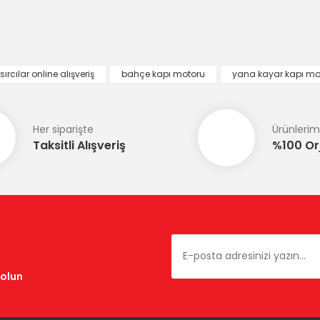
Bu ürüne ilk yorumu siz yapın!
Yorum Yaz
ırcılar online alışveriş
bahçe kapı motoru
yana kayar kapı mo
Her siparişte
Ürünlerim
Taksitli Alışveriş
%100 Orj
Gönder
dolun