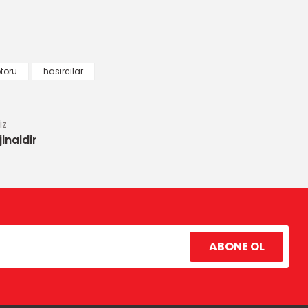
toru
hasırcılar
iz
inaldir
ABONE OL