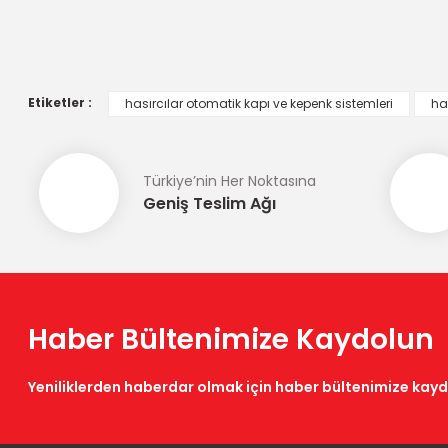
Görüş ve önerileriniz için teşekkür ederiz.
Ürün resmi kalitesiz, bozuk veya görüntülenemiyor.
Ürün açıklamasında eksik bilgiler bulunuyor.
Etiketler :
hasırcılar otomatik kapı ve kepenk sistemleri
has
Ürün bilgilerinde hatalar bulunuyor.
Ürün fiyatı diğer sitelerden daha pahalı.
Türkiye’nin Her Noktasına
Bu ürüne benzer farklı alternatifler olmalı.
Geniş Teslim Ağı
Haber Bültenimize Kaydolun
Yeniliklerden haberdar olmak için haber bültenimize kay