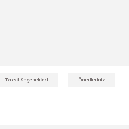
Taksit Seçenekleri
Önerileriniz
konularda yetersiz gördüğünüz noktaları öneri formunu kullanarak tarafım