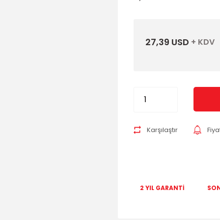
27,39 USD
+ KDV
Karşılaştır
Fiy
2 YIL GARANTİ
SON