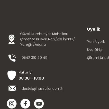
Üyelik
Güzel Cumhuriyet Mahallesi
Çimento Bulvarı No:2/Z01 İncirlik/
Yeni Üyelik
Yüreğir /Adana
Üye Girişi
0542 310 40 49
Şifremi Unu
Hafta İçi
08:30 - 18:00
destek@hasircilar.com.tr