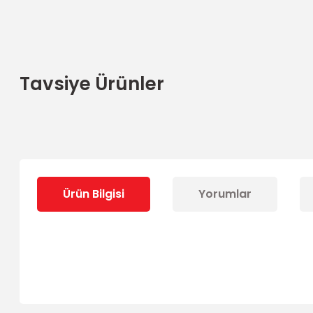
Tavsiye Ürünler
Hasırcılar DKC 1000
Kg Kapı Motoru Seti
13.779,49 TL
- %12
12.110,69 TL
Ürün Bilgisi
Yorumlar
Bu ürünün fiyat bilgisi, resim, ürün açıklamalarında ve diğer 