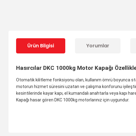
Ürün Bilgisi
Yorumlar
Hasırcılar DKC 1000kg Motor Kapağı Özellikle
Otomatik kilitleme fonksiyonu olan, kullanım ömrü boyunca stab
motorun hizmet süresini uzatan ve çalışma konforunu iyileştiren
kesintilerinde kayar kapı, el kumandalı anahtarla veya kapı har
Kapağı hasar gören DKC 1000kg motorlarınız için uygundur.
Bu ürünün fiyat bilgisi, resim, ürün açıklamalarında ve diğer 