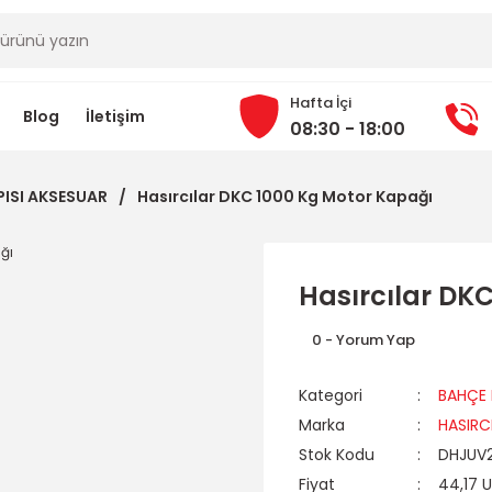
Hafta İçi
Blog
İletişim
08:30 - 18:00
PISI AKSESUAR
Hasırcılar DKC 1000 Kg Motor Kapağı
Hasırcılar DK
0 - Yorum Yap
Kategori
BAHÇE 
Marka
HASIRC
Stok Kodu
DHJUV
Fiyat
44,17 