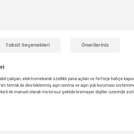
Taksit Seçenekleri
Önerileriniz
ri
il çalışan, elektromekanik özellikli yana açılan ve ferforje bahçe kapıs
 termik ile desteklenmiş aşırı ısınma ve aşırı yük koruması sistemine sa
eketi ile manuel olarak motorsuz şekilde kremayer dişliler üzerinde zorla
konularda yetersiz gördüğünüz noktaları öneri formunu kullanarak tarafım