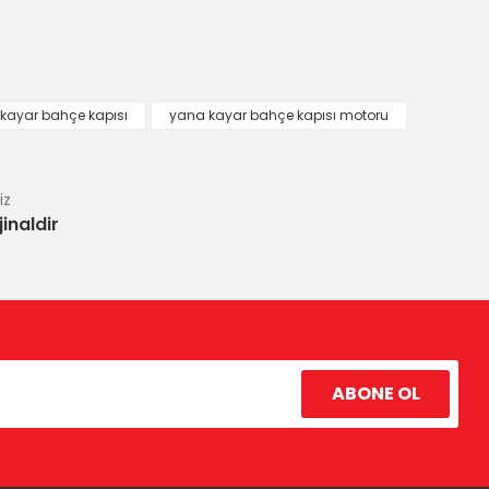
kayar bahçe kapısı
yana kayar bahçe kapısı motoru
iz
inaldir
ABONE OL