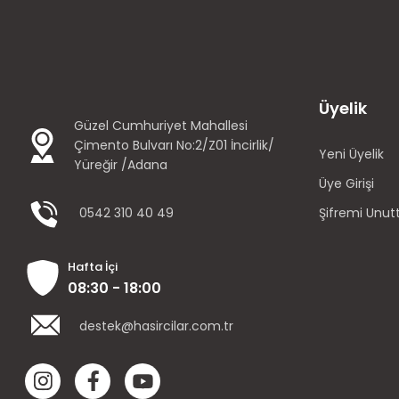
Üyelik
Güzel Cumhuriyet Mahallesi
Çimento Bulvarı No:2/Z01 İncirlik/
Yeni Üyelik
Yüreğir /Adana
Üye Girişi
0542 310 40 49
Şifremi Unu
Hafta İçi
08:30 - 18:00
destek@hasircilar.com.tr