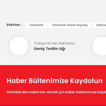
Görüş ve önerileriniz için teşekkür ederiz.
Ürün resmi kalitesiz, bozuk veya görüntülenemiyor.
Ürün açıklamasında eksik bilgiler bulunuyor.
Etiketler :
hasırcılar
hasırcılar online alışveriş
bahçe
Ürün bilgilerinde hatalar bulunuyor.
Ürün fiyatı diğer sitelerden daha pahalı.
Türkiye’nin Her Noktasına
Bu ürüne benzer farklı alternatifler olmalı.
Geniş Teslim Ağı
Haber Bültenimize Kaydolun
Yeniliklerden haberdar olmak için haber bültenimize kay