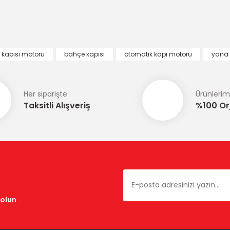
Bu ürüne ilk yorumu siz yapın!
Yorum Yaz
 kapısı motoru
bahçe kapısı
otomatik kapı motoru
yana 
Her siparişte
Ürünlerim
Taksitli Alışveriş
%100 Orj
Gönder
dolun