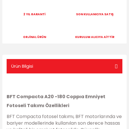
2 YIL GARANTİ
SON KULLANICIYA SATIŞ
ORJİNAL ÜRÜN
KURULUM ALICIYA AİTTİR
Ürün Bilgisi
BFT Compacta A20 -180 Coppıa Emniyet
Fotoseli Takımı Özellikleri
BFT Compacta fotosel takımı, BFT motorlarında ve
bariyer modellerinde kullanılan son derece hassas