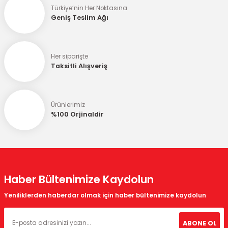
Türkiye’nin Her Noktasına
Ürün bilgilerinde hatalar bulunuyor.
Geniş Teslim Ağı
Ürün fiyatı diğer sitelerden daha pahalı.
Bu ürüne benzer farklı alternatifler olmalı.
Her siparişte
Taksitli Alışveriş
Ürünlerimiz
Gönder
%100 Orjinaldir
Haber Bültenimize Kaydolun
Yeniliklerden haberdar olmak için haber bültenimize kaydolun
ABONE OL