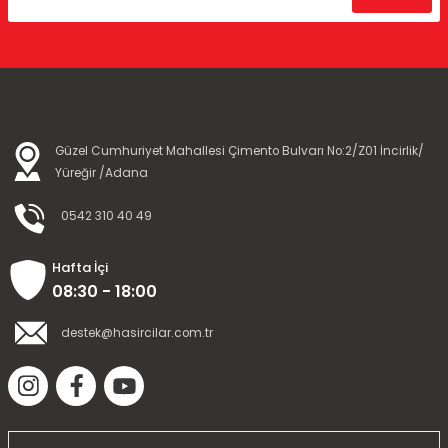
Güzel Cumhuriyet Mahallesi Çimento Bulvarı No:2/Z01 İncirlik/
Yüreğir /Adana
0542 310 40 49
Hafta İçi
08:30 - 18:00
destek@hasircilar.com.tr