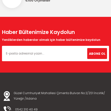
%100 Orjinaldir
Gönder
Haber Bültenimize Kaydolun
Yeniliklerden haberdar olmak için haber bültenimize kaydolun
ABONE OL
Güzel Cumhuriyet Mahallesi Çimento Bulvarı No:2/Z01 İncirlik/
Yüreğir /Adana
0542 310 40 49