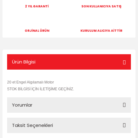
2 YIL GARANTİ
SON KULLANICIYA SATIŞ
ORJİNAL ÜRÜN
KURULUM ALICIYA AİTTİR
Ürün Bilgisi
20 et Engel Algılamalı Motor
STOK BİLGİSİ İÇİN İLETİŞİME GEÇİNİZ.
Yorumlar
Taksit Seçenekleri
Bu ürüne ilk yorumu siz yapın!