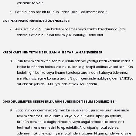
yasalara tabidir.
3.
Satın alınan her bir ürünün
İadesi kabul edilmemektedir.
SATIN ALINAN ÜRÜN BEDELİ ÖDENMEZ İSE:
7.
Alıcı, satın aldığı ürün bedelini ödemez veya banka kayıtlarında iptal
ederse, Satıcının ürünü teslim yükümlülüğü sona erer.
KREDİ KARTININ YETKİSİZ KULLANIMI İLE YAPILAN ALIŞVERİŞLER:
8.
Ürün teslim edildikten sonra, alıcının ödeme yaptığı kredi kartının yetkisiz
kişiler tarafından haksız olarak kullanıldığı tespit edilirse ve satılan ürün
bedeli ilgili banka veya finans kuruluşu tarafından Satıcı'ya ödenmez
ise, Alıcı, sözleşme konusu ürünü 3 gün içerisinde nakliye gideri SATICI’ya
ait olacak şekilde SATICI’ya iade etmek zorundadır.
ÖNGÖRÜLEMEYEN SEBEPLERLE ÜRÜN SÜRESİNDE TESLİM EDİLEMEZ İSE:
9.
Satıcı’nın öngöremeyeceği mücbir sebepler oluşursa ve ürün süresinde
teslim edilemez ise, durum Alıcı’ya bildirilir. Alıcı, siparişin iptalini,
ürünün benzeri ile değiştirilmesini veya engel ortadan kalkana dek
teslimatın ertelenmesini talep edebilir. Alıcı siparişi iptal ederse;
ödemeyi nakit ile yapmış ise iptalinden itibaren 14 gün içinde kendisine