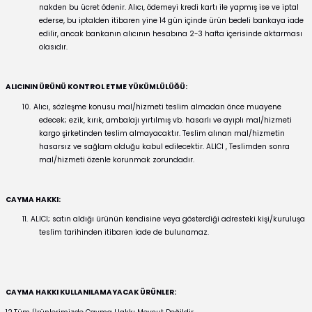
nakden bu ücret ödenir. Alıcı, ödemeyi kredi kartı ile yapmış ise ve iptal
ederse, bu iptalden itibaren yine 14 gün içinde ürün bedeli bankaya iade
edilir, ancak bankanın alıcının hesabına 2-3 hafta içerisinde aktarması
olasıdır.
ALICININ ÜRÜNÜ KONTROL ETME YÜKÜMLÜLÜĞÜ:
10.
Alıcı, sözleşme konusu mal/hizmeti teslim almadan önce muayene
edecek; ezik, kırık, ambalajı yırtılmış vb. hasarlı ve ayıplı mal/hizmeti
kargo şirketinden teslim almayacaktır. Teslim alınan mal/hizmetin
hasarsız ve sağlam olduğu kabul edilecektir. ALICI , Teslimden sonra
mal/hizmeti özenle korunmak zorundadır.
CAYMA HAKKI:
11.
ALICI; satın aldığı ürünün kendisine veya gösterdiği adresteki kişi/kuruluşa
teslim tarihinden itibaren iade de bulunamaz.
CAYMA HAKKI KULLANILAMAYACAK ÜRÜNLER: