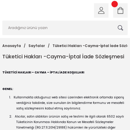
Anasayfa
Sayfalar
Tüketici Hakları -Cayma-İptal İade Sözl
Tüketici Hakları -Cayma-İptal İade Sözleşmesi
TÜKETİCİ HAKLARI – CAYMA – İPTAL İADE KOŞULLARI
GENEL:
1.
Kullanmakta olduğunuz web sitesi üzerinden elektronik ortamda sipariş
verdiğiniz takdirde, size sunulan ön bilgilendirme formunu ve mesafeli
satış sözleşmesini kabul etmiş sayılırsınız.
2.
Alıcılar, satın aldıkları ürünün satış ve teslimi ile ilgili olarak 6502 sayılı
Tüketicinin Korunması Hakkında Kanun ve Mesafeli Sözleşmeler
Yönetmeliği (RG:27.11.2014/29188) hükümleri ile yürürlükteki diğer