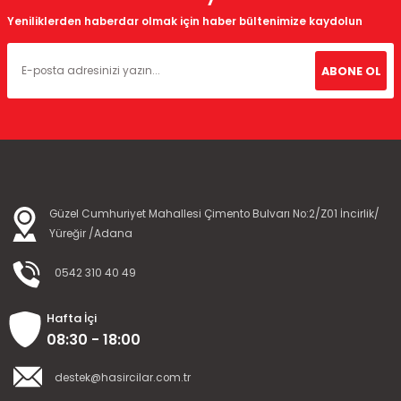
Yeniliklerden haberdar olmak için haber bültenimize kaydolun
ABONE OL
Güzel Cumhuriyet Mahallesi Çimento Bulvarı No:2/Z01 İncirlik/
Yüreğir /Adana
0542 310 40 49
Hafta İçi
08:30 - 18:00
destek@hasircilar.com.tr