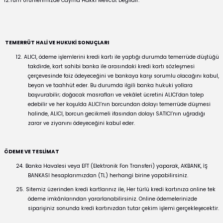
12.Tüm Ürünlerimizde Cayma Hakkı Mevcut Değildir.
TEMERRÜT HALİ VE HUKUKİ SONUÇLARI
12.
ALICI, ödeme işlemlerini kredi kartı ile yaptığı durumda temerrüde düştüğü
takdirde, kart sahibi banka ile arasındaki kredi kartı sözleşmesi
çerçevesinde faiz ödeyeceğini ve bankaya karşı sorumlu olacağını kabul,
beyan ve taahhüt eder. Bu durumda ilgili banka hukuki yollara
başvurabilir; doğacak masrafları ve vekâlet ücretini ALICI’dan talep
edebilir ve her koşulda ALICI’nın borcundan dolayı temerrüde düşmesi
halinde, ALICI, borcun gecikmeli ifasından dolayı SATICI’nın uğradığı
zarar ve ziyanını ödeyeceğini kabul eder.
ÖDEME VE TESLİMAT
24.
Banka Havalesi veya EFT (Elektronik Fon Transferi) yaparak, AKBANK, İŞ
BANKASI hesaplarımızdan (TL) herhangi birine yapabilirsiniz.
25.
Sitemiz üzerinden kredi kartlarınız ile, Her türlü kredi kartınıza online tek
ödeme imkânlarından yararlanabilirsiniz. Online ödemelerinizde
siparişiniz sonunda kredi kartınızdan tutar çekim işlemi gerçekleşecektir.